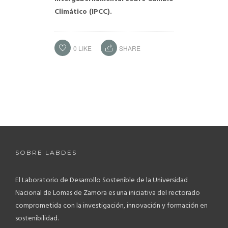
Climático (IPCC).
0
LIKE
SHARE
SOBRE LABDES
El Laboratorio de Desarrollo Sostenible de la Universidad
Nacional de Lomas de Zamora es una iniciativa del rectorado
comprometida con la investigación, innovación y formación en
sostenibilidad.