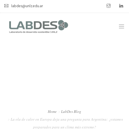
labdes@unlz.edu.ar
SOBRE LABDES
INVESTIGACIÓN
EXPERIENCIA SOSTENIBLE
NOVEDADES
NOTICIAS
CONTACTO
Home
LabDes Blog
La ola de calor en Europa deja una pregunta para Argentina: ¿estamos
preparados para un clima más extremo?