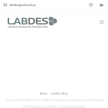
labdes@unlz.edu.ar
SOBRE LABDES
INVESTIGACIÓN
EXPERIENCIA SOSTENIBLE
NOVEDADES
NOTICIAS
CONTACTO
Home
LabDes Blog
Se presentó CAPUT en la UNLZ, un videojuego educativo para reflexionar
sobre las apuestas online y la ludopatía digital