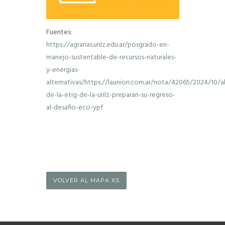
Fuentes:
https://agrarias.unlz.edu.ar/posgrado-en-
manejo-sustentable-de-recursos-naturales-
y-energias-
alternativas/
https://launion.com.ar/nota/42065/2024/10/a
de-la-etig-de-la-unlz-preparan-su-regreso-
al-desafio-eco-ypf
VOLVER AL MAPA XS