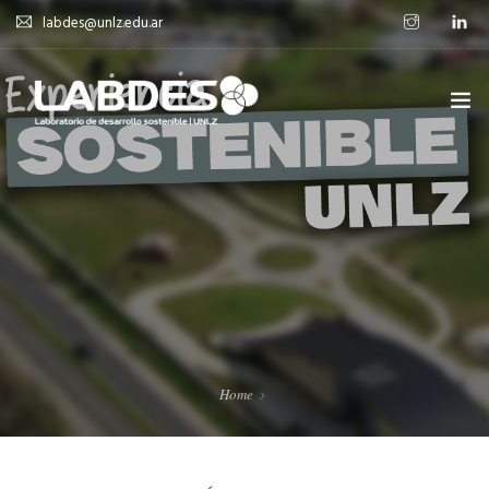
labdes@unlz.edu.ar
SOBRE LABDES
INVESTIGACIÓN
EXPERIENCIA SOSTENIBLE
NOVEDADES
NOTICIAS
Home
CONTACTO