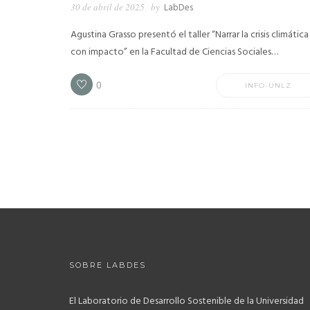
30 de abril de 2025
by
LabDes
Agustina Grasso presentó el taller “Narrar la crisis climática
con impacto” en la Facultad de Ciencias Sociales…
0
INFO-UNLZ
SOBRE LABDES
El Laboratorio de Desarrollo Sostenible de la Universidad