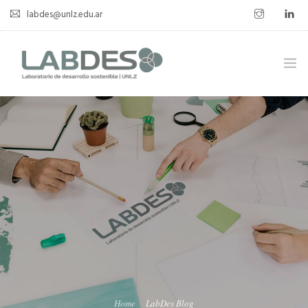
labdes@unlz.edu.ar
SOBRE LABDES
INVESTIGACIÓN
EXPERIENCIA SOSTENIBLE
NOVEDADES
NOTICIAS
CONTACTO
Home
LabDes Blog