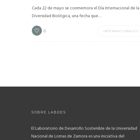
Cada 22 de mayo se conmemora el Día Internacional de la
Diversidad Biológica, una fecha que…
0
INTERNACIONALES
SOBRE LABDES
El Laboratorio de Desarrollo Sostenible de la Universidad
Nacional de Lomas de Zamora es una iniciativa del