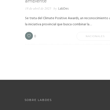
ambiente
18 de abril de 2025
by
LabDes
Se trata del Climate Positive Awards, un reconocimiento 
la iniciativa provincial que busca combinar la…
0
NACIONALES
SOBRE LABDES