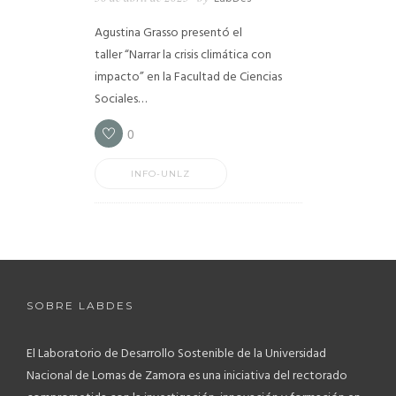
Agustina Grasso presentó el
taller “Narrar la crisis climática con
impacto” en la Facultad de Ciencias
Sociales…
0
INFO-UNLZ
SOBRE LABDES
El Laboratorio de Desarrollo Sostenible de la Universidad
Nacional de Lomas de Zamora es una iniciativa del rectorado