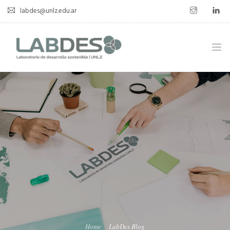
labdes@unlz.edu.ar
SOBRE LABDES
INVESTIGACIÓN
EXPERIENCIA SOSTENIBLE
NOVEDADES
NOTICIAS
CONTACTO
Home
LabDes Blog