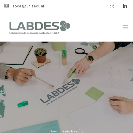
labdes@unlz.edu.ar
SOBRE LABDES
INVESTIGACIÓN
EXPERIENCIA SOSTENIBLE
NOVEDADES
NOTICIAS
CONTACTO
Home
LabDes Blog