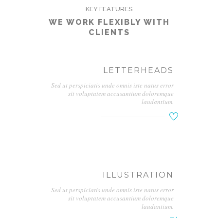
KEY FEATURES
WE WORK FLEXIBLY WITH
CLIENTS
LETTERHEADS
Sed ut perspiciatis unde omnis iste natus error
sit voluptatem accusantium doloremque
laudantium.
ILLUSTRATION
Sed ut perspiciatis unde omnis iste natus error
sit voluptatem accusantium doloremque
laudantium.