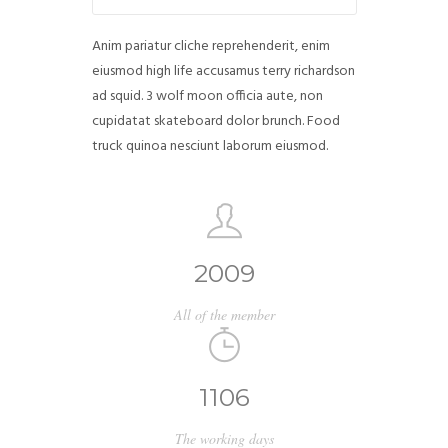
Anim pariatur cliche reprehenderit, enim
eiusmod high life accusamus terry richardson
ad squid. 3 wolf moon officia aute, non
cupidatat skateboard dolor brunch. Food
truck quinoa nesciunt laborum eiusmod.
2009
All of the member
1106
The working days