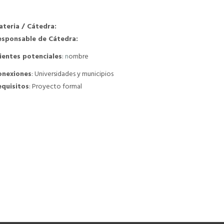
ateria / Cátedra:
esponsable de Cátedra:
ientes potenciales
:
n
ombre
onexiones
: Universidades y municipios
equisitos
: Proyecto formal