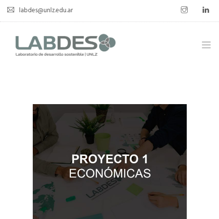
labdes@unlz.edu.ar
SOBRE LABDES
INVESTIGACIÓN
EXPERIENCIA SOSTENIBLE
NOVEDADES
NOTICIAS
CONTACTO