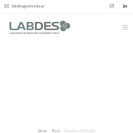
labdes@unlz.edu.ar
SOBRE LABDES
INVESTIGACIÓN
EXPERIENCIA SOSTENIBLE
NOVEDADES
NOTICIAS
CONTACTO
Home
Work
Parallax Fullwidth